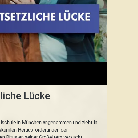
zliche Lücke
elschule in München angenommen und zieht in
 skurrilen Herausforderungen der
en Ritualen seiner Großeltern versucht