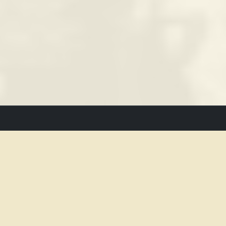
Kontakt
BABYLON - Kino am Stadtpark
Kontakt
Nürnberger Strasse 3
Facebo
90762 Fürth
Insta
0911 / 7330966
Impress
mail@babylon-kino-fuerth.de
Datensc
Montag
12 - 24
Uhr
Dienstag - Donnerstag
17 - 0
Uhr