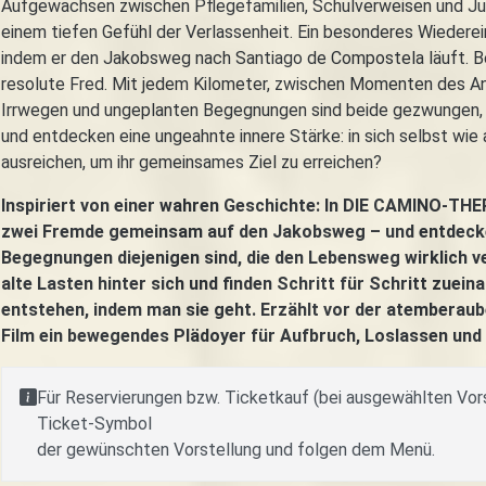
Aufgewachsen zwischen Pflegefamilien, Schulverweisen und J
einem tiefen Gefühl der Verlassenheit. Ein besonderes Wiedere
indem er den Jakobsweg nach Santiago de Compostela läuft. Beg
resolute Fred. Mit jedem Kilometer, zwischen Momenten des A
Irrwegen und ungeplanten Begegnungen sind beide gezwungen, si
und entdecken eine ungeahnte innere Stärke: in sich selbst wie
ausreichen, um ihr gemeinsames Ziel zu erreichen?
Inspiriert von einer wahren Geschichte: In DIE CAMINO-T
zwei Fremde gemeinsam auf den Jakobsweg – und entdeck
Begegnungen diejenigen sind, die den Lebensweg wirklich v
alte Lasten hinter sich und finden Schritt für Schritt zuei
entstehen, indem man sie geht. Erzählt vor der atemberau
Film ein bewegendes Plädoyer für Aufbruch, Loslassen un
Für Reservierungen bzw. Ticketkauf (bei ausgewählten Vors
Ticket-Symbol
der gewünschten Vorstellung und folgen dem Menü.