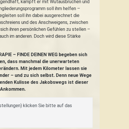
ugendhaft, kämpft er mit Wutausbrüchen und
ingliederungsprogramm soll ihm helfen –
leiten soll ihn dabei ausgerechnet die
nschreiens und des Anschweigens, zwischen
ch ihren persönlichen Gefühlen zu stellen –
 auch im anderen. Doch wird diese Stärke
HERAPIE – FINDE DEINEN WEG begeben sich
en, dass manchmal die unerwarteten
erändern. Mit jedem Kilometer lassen sie
nander – und zu sich selbst. Denn neue Wege
benden Kulisse des Jakobswegs ist dieser
d Ankommen.
tellungen) klicken Sie bitte auf das