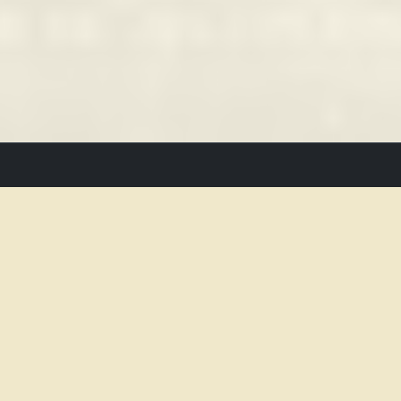
Kontakt
BABYLON - Kino am Stadtpark
Kontakt
Nürnberger Strasse 3
Facebo
90762 Fürth
Insta
0911 / 7330966
Impress
mail@babylon-kino-fuerth.de
Datensc
Montag
12 - 24
Uhr
Dienstag - Donnerstag
17 - 0
Uhr
Freitag
17 - 1
Uhr
Samstag
14 - 1
Uhr