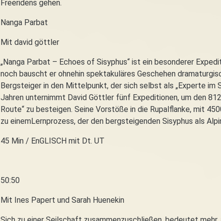
Freeridens gehen.
Nanga Parbat
Mit david göttler
„Nanga Parbat – Echoes of Sisyphus“ ist ein besonderer Expedit
noch bauscht er ohnehin spektakuläres Geschehen dramaturgisch
Bergsteiger in den Mittelpunkt, der sich selbst als „Experte im
Jahren unternimmt David Göttler fünf Expeditionen, um den 81
Route“ zu besteigen. Seine Vorstöße in die Rupalflanke, mit 4
zu einemLernprozess, der den bergsteigenden Sisyphus als Alpi
45 Min / EnGLISCH mit Dt. UT
50:50
Mit Ines Papert und Sarah Huenekin
Sich zu einer Seilschaft zusammenzuschließen, bedeutet mehr,