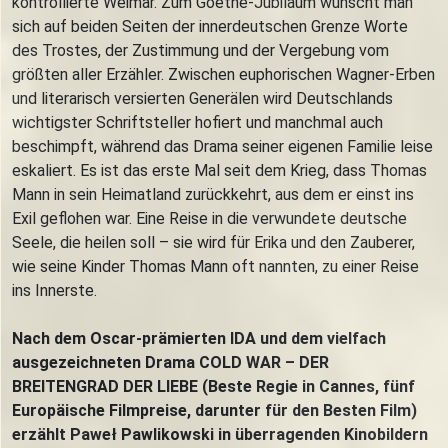
kontrollierte Weimar. Zum Goethe-Jubiläum wünscht man
sich auf beiden Seiten der innerdeutschen Grenze Worte
des Trostes, der Zustimmung und der Vergebung vom
größten aller Erzähler. Zwischen euphorischen Wagner-Erben
und literarisch versierten Generälen wird Deutschlands
wichtigster Schriftsteller hofiert und manchmal auch
beschimpft, während das Drama seiner eigenen Familie leise
eskaliert. Es ist das erste Mal seit dem Krieg, dass Thomas
Mann in sein Heimatland zurückkehrt, aus dem er einst ins
Exil geflohen war. Eine Reise in die verwundete deutsche
Seele, die heilen soll – sie wird für Erika und den Zauberer,
wie seine Kinder Thomas Mann oft nannten, zu einer Reise
ins Innerste.
Nach dem Oscar-prämierten IDA und dem vielfach
ausgezeichneten Drama COLD WAR – DER
BREITENGRAD DER LIEBE (Beste Regie in Cannes, fünf
Europäische Filmpreise, darunter für den Besten Film)
erzählt Paweł Pawlikowski in überragenden Kinobildern