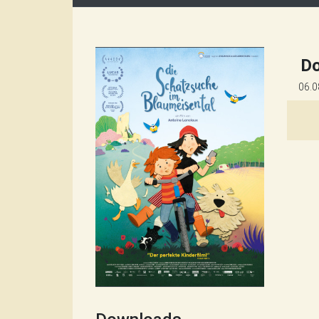
D
06.0