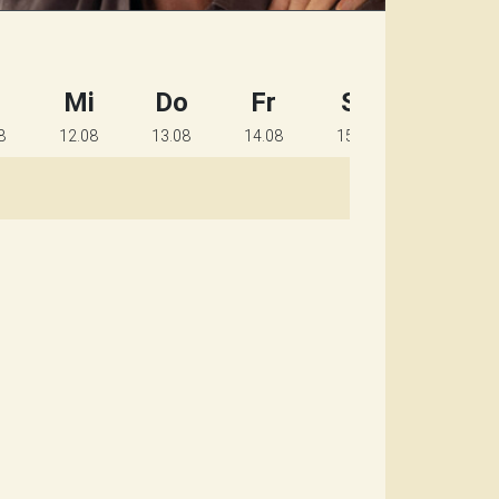
Mi
Do
Fr
Sa
So
8
12.08
13.08
14.08
15.08
16.08